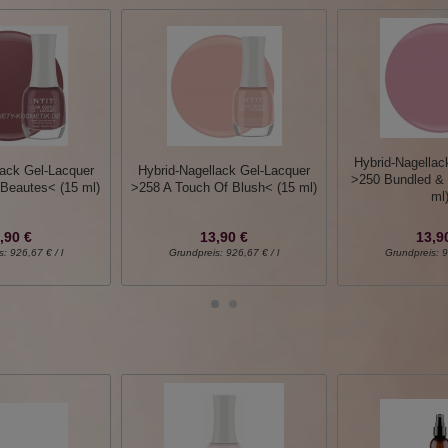
Hybrid-Nagellac
lack Gel-Lacquer
Hybrid-Nagellack Gel-Lacquer
>250 Bundled & 
Beautes< (15 ml)
>258 A Touch Of Blush< (15 ml)
ml
,90 €
13,90 €
13,9
s:
926,67 € / l
Grundpreis:
926,67 € / l
Grundpreis:
9