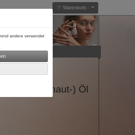
Warenkorb -
ährend andere verwendet
lar
AGB
us Nagel(-haut-) Öl