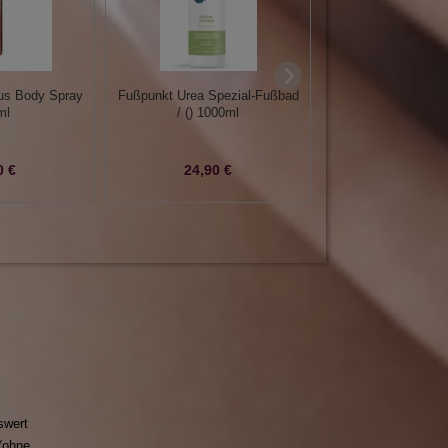
s Body Spray
Fußpunkt Urea Spezial-Fußbad
ARGAN OIL Luxu
ml
/ () 1000ml
Body Lotion 
0 €
24,90 €
27,90 €
swert
(ohne