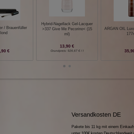
Hybrid-Nagellack Gel-Lacquer
r / Brauenfüller
ARGAN OIL Luxu
>337 Give Me Pecorino< (15
lond
177
ml)
13,90 €
,90 €
35,9
Grundpreis:
926,67 € / l
Versandkosten DE
Pakete bis 11 kg mit einem Einkauf
unter 100€ kosten Deutschlandweit 