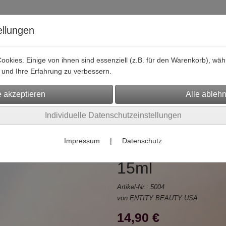
ellungen
okies. Einige von ihnen sind essenziell (z.B. für den Warenkorb), w
und Ihre Erfahrung zu verbessern.
Hier finden Sie uns
Shopping
Social Media
Kontaktformu
Individuelle Datenschutzeinstellungen
Impressum
|
Datenschutz
ARGAN OIL Lux
15ml
Artikel-Nr.:
5004
von ENTITY BEAUTY USA
14,90 €