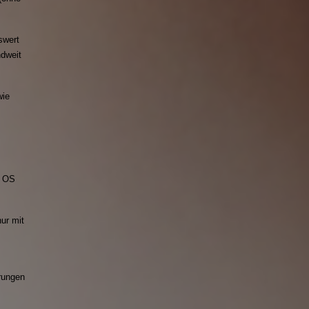
swert
ndweit
wie
m OS
ur mit
erungen