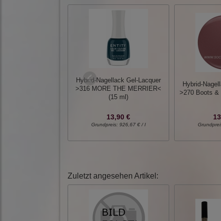
Hybrid-Nagellack Gel-Lacquer
Hybrid-Nagel
>316 MORE THE MERRIER<
>270 Boots & 
(15 ml)
13,90 €
13
Grundpreis:
926,67 € / l
Grundprei
Zuletzt angesehen Artikel: