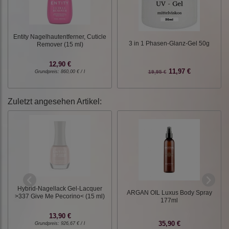
Entity Nagelhautentferner, Cuticle
3 in 1 Phasen-Glanz-Gel 50g
Remover (15 ml)
12,90 €
11,97 €
Grundpreis:
860,00 € / l
19,95 €
Zuletzt angesehen Artikel:
Hybrid-Nagellack Gel-Lacquer
ARGAN OIL Luxus Body Spray
>337 Give Me Pecorino< (15 ml)
177ml
13,90 €
35,90 €
Grundpreis:
926,67 € / l