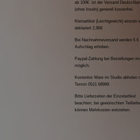
ab 100€ ist der Versand Deutschla
(ohne Inseln) generell kostenfrei.
Kleinartikel (Leichtgewicht) einzeln 
deklariert 2,95€
Bei Nachnahmeversand werden 5 €
Aufschlag erhoben.
Paypal-Zahlung bei Bestellungen i
möglich.
Kostenlos Ware im Studio abholen n
Termin 0521 68999.
Bitte Lieferzeiten der Einzelartikel
beachten; bei gewünschten Teillief
können Mehrkosten entstehen.