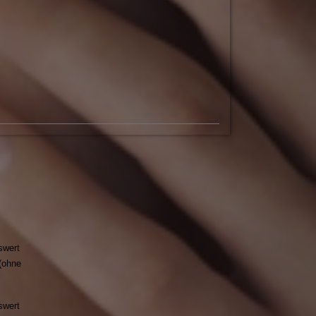
swert
(ohne
swert