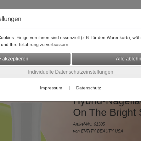
ellungen
okies. Einige von ihnen sind essenziell (z.B. für den Warenkorb), w
und Ihre Erfahrung zu verbessern.
Hier finden Sie uns
Shopping
Social Media
Kontaktformu
is und Endkunden
(156)
Individuelle Datenschutzeinstellungen
Impressum
|
Datenschutz
Hybrid-Nagell
On The Bright 
Artikel-Nr.:
61305
von ENTITY BEAUTY USA