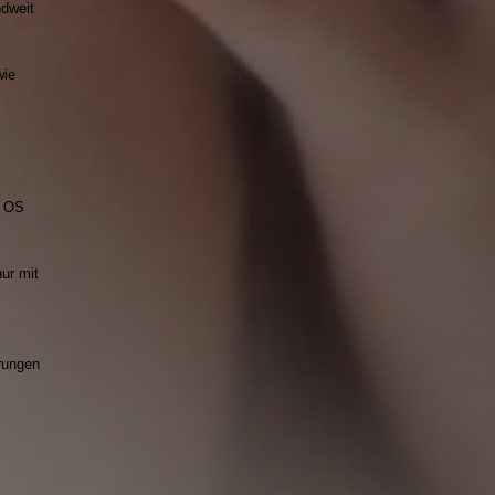
ndweit
wie
m OS
ur mit
erungen