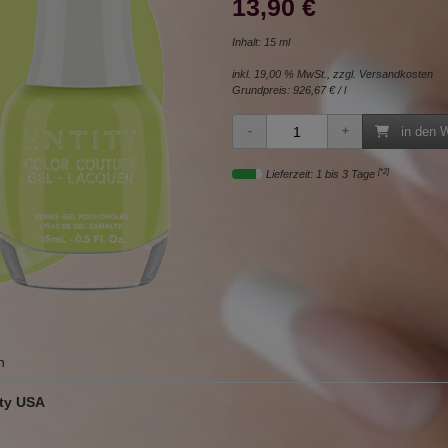
13,90 €
Inhalt: 15 ml
inkl. 19,00 % MwSt., zzgl.
Versandkosten
Grundpreis:
926,67 € / l
in den 
[*2]
Lieferzeit: 1 bis 3 Tage
n
ty USA