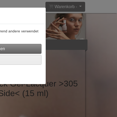
Warenkorb -
ährend andere verwendet
lar
AGB
ack Gel-Lacquer >305
Side< (15 ml)