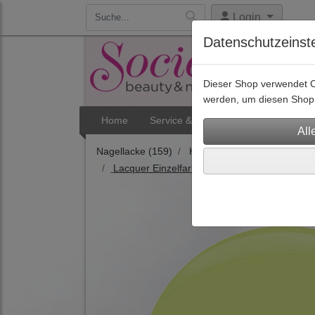
Login
Datenschutzeinst
Dieser Shop verwendet Co
werden, um diesen Shop 
Home
Service & Termine
Aktuelles
Nagellacke
(159)
Hybrid-Nagellacke für Prof
Lacquer Einzelfarben
(154)