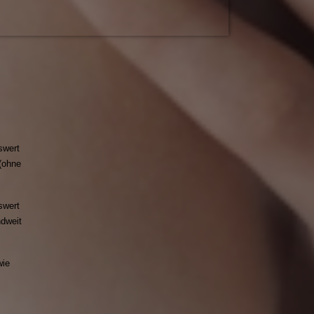
swert
(ohne
swert
ndweit
wie