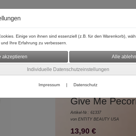
ellungen
okies. Einige von ihnen sind essenziell (z.B. für den Warenkorb), w
und Ihre Erfahrung zu verbessern.
Hier finden Sie uns
Shopping
Social Media
Kontaktformu
is und Endkunden
(156)
Individuelle Datenschutzeinstellungen
Impressum
|
Datenschutz
Hybrid-Nagell
Give Me Pecori
Artikel-Nr.:
61337
von ENTITY BEAUTY USA
13,90 €