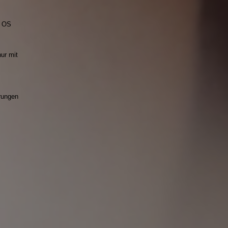
m OS
ur mit
erungen