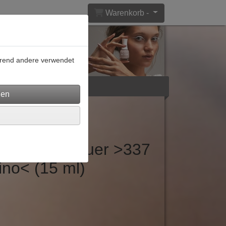
Warenkorb -
ährend andere verwendet
lar
AGB
ack Gel-Lacquer >337
no< (15 ml)