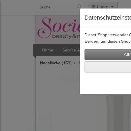
Login
Datenschutzeinst
Dieser Shop verwendet Co
werden, um diesen Shop 
Home
Service & Termine
Aktuelles
Nagellacke
(159)
Hybrid-Nagellacke für Prof