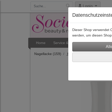
Login
Datenschutzeinst
Dieser Shop verwendet Co
werden, um diesen Shop 
Home
Service & Termine
Aktuelles
Nagellacke
(159)
Hybrid-Nagellacke für Prof