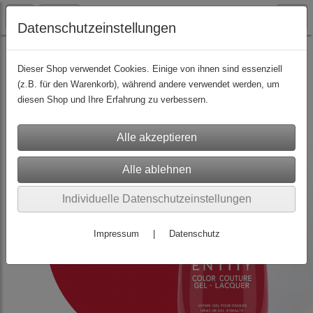
Datenschutzeinstellungen
Nagellacke
(159)
Hybrid-Nagellacke für Profis und Endkunden
(156)
Lacquer Einzelfarben
(154)
Dieser Shop verwendet Cookies. Einige von ihnen sind essenziell
(z.B. für den Warenkorb), während andere verwendet werden, um
diesen Shop und Ihre Erfahrung zu verbessern.
Individuelle Datenschutzeinstellungen
Impressum
|
Datenschutz