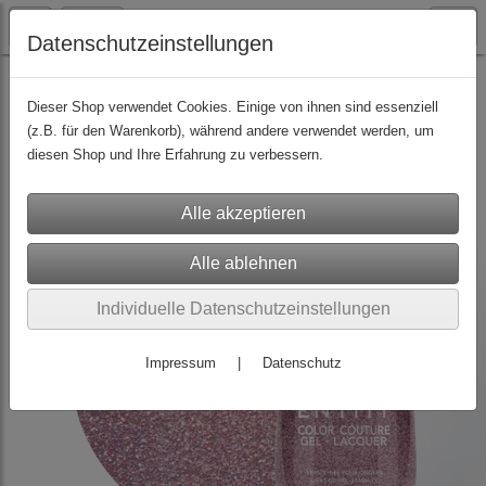
Datenschutzeinstellungen
Nagellacke
(159)
Hybrid-Nagellacke für Profis und Endkunden
(156)
Lacquer Einzelfarben
(154)
Dieser Shop verwendet Cookies. Einige von ihnen sind essenziell
(z.B. für den Warenkorb), während andere verwendet werden, um
diesen Shop und Ihre Erfahrung zu verbessern.
Individuelle Datenschutzeinstellungen
Impressum
|
Datenschutz